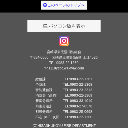
このページのトップへ
パソコン版を表示
宮崎県東児湯消防組合
〒884-0006 宮崎県児湯郡高鍋町上江4526
TEL:0983-22-1360
mhs119@bc.wakwak.com
総務課 TEL:0983-22-1361
予防課 TEL:0983-22-1368
警防通信課 TEL:0983-23-2313
消防署（高鍋） TEL:0983-22-1369
新富分遣所 TEL:0983-33-1019
川南分遣所 TEL:0983-27-0578
都農分遣所 TEL:0983-25-0698
不在･休日･夜間 TEL:0983-22-1360
(C)HIGASHUKOYU FIRE DEPARTMENT