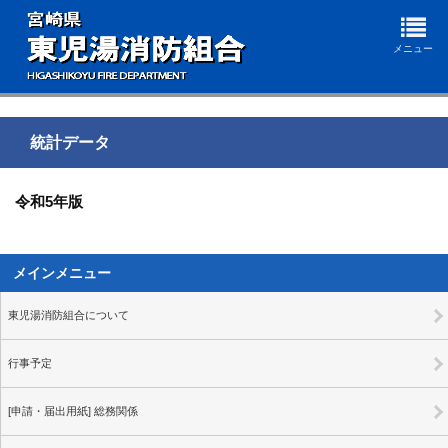
メニュー
統計データ
令和5年版
メインメニュー
東児湯消防組合について
行事予定
[申請・届出用紙] 総務関係