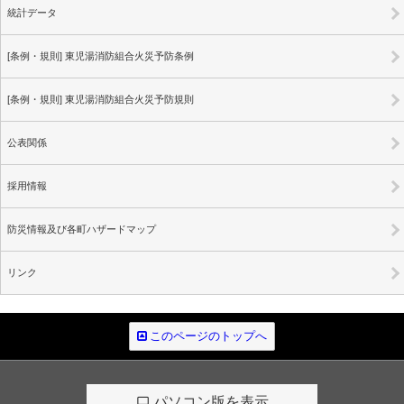
統計データ
[条例・規則] 東児湯消防組合火災予防条例
[条例・規則] 東児湯消防組合火災予防規則
公表関係
採用情報
防災情報及び各町ハザードマップ
リンク
このページのトップへ
パソコン版を表示